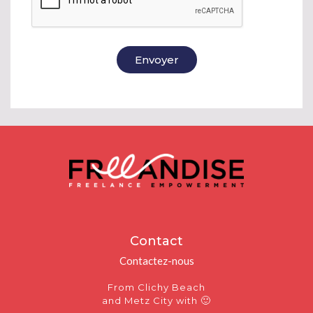
Envoyer
Contact
Contactez-nous
From Clichy Beach
🙂
and Metz City with