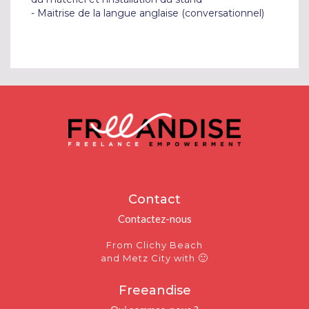
- Maitrise de la langue anglaise (conversationnel)
Contact
Contactez-nous
From Clichy Beach
🙂
and Metz City with
Freeandise