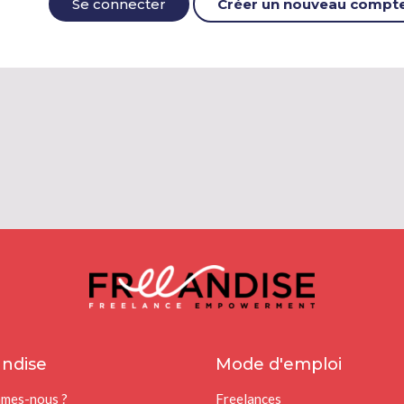
Se connecter
Créer un nouveau compt
ndise
Mode d'emploi
mes-nous ?
Freelances